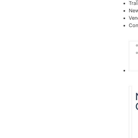
Tra
Ne
Ven
Con